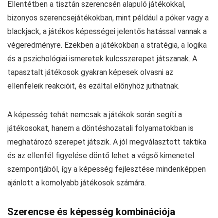
Ellentétben a tisztán szerencsén alapuló játékokkal,
bizonyos szerencsejátékokban, mint például a póker vagy a
blackjack, a játékos képességei jelentős hatással vannak a
végeredményre. Ezekben a játékokban a stratégia, a logika
és a pszichológiai ismeretek kulcsszerepet játszanak. A
tapasztalt játékosok gyakran képesek olvasni az
ellenfeleik reakcióit, és ezáltal előnyhöz juthatnak.
A képesség tehát nemcsak a játékok során segíti a
játékosokat, hanem a döntéshozatali folyamatokban is
meghatározó szerepet játszik. A jól megválasztott taktika
és az ellenfél figyelése döntő lehet a végső kimenetel
szempontjából, így a képesség fejlesztése mindenképpen
ajánlott a komolyabb játékosok számára.
Szerencse és képesség kombinációja