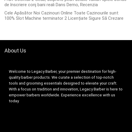
de înscriere conj bani reali Dans Demo, Recenzia
Cele Apăsător Noi Cazinouri Online Toate Cazinourile sunt:
100% Slot Machine terminator 2 Licențiate Sigure Să Crezare
About Us
Welcome to Legacy Barber, your premier destination for high-
quality barber products. We curate a selection of top-notch
tools and grooming essentials designed to elevate your craft.
With a focus on tradition and innovation, Legacy Barber is here to
empower barbers worldwide. Experience excellence with us
today.