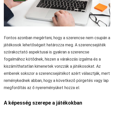
Fontos azonban megérteni, hogy a szerencse nem csupán a
játékosok lehetőségeit határozza meg. A szerencsejáték
szórakoztató aspektusai is gyakran a szerencse
fogalmához kötődnek, hiszen a várakozás izgalma és a
kiszámíthatatlan kimenetek vonzzák a játékosokat. Az
emberek sokszor a szerencsejátékot azért választják, mert
reménykednek abban, hogy a következő pörgetés vagy lap
megfordítás az ő nyereményüket hozza el.
A képesség szerepe a játékokban