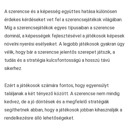
A szerencse és a képesség együttes hatása különösen
érdekes kérdéseket vet fel a szerencsejátékok világában.
Míg a szerencsejátékok egyes típusaiban a szerencse
dominál, a képességek fejlesztésével a játékosok képesek
növelni nyerési esélyeiket. A legjobb játékosok gyakran úgy
vélik, hogy bár a szerencse jelentős szerepet játszik, a
tudás és a stratégia kulcsfontosságú a hosszú távú
sikerhez.
Ezért a játékosok számára fontos, hogy egyensúlyt
találjanak a két tényező között. A szerencse nem mindig
kedvez, de a jó döntések és a megfelelő stratégiák
segíthetnek abban, hogy a játékosok jobban kihasználják a
rendelkezésre álló lehetőségeket.