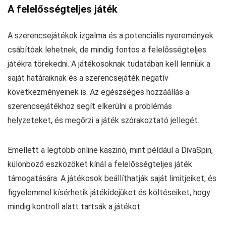
A felelősségteljes játék
A szerencsejátékok izgalma és a potenciális nyeremények
csábítóak lehetnek, de mindig fontos a felelősségteljes
játékra törekedni. A játékosoknak tudatában kell lenniük a
saját határaiknak és a szerencsejáték negatív
következményeinek is. Az egészséges hozzáállás a
szerencsejátékhoz segít elkerülni a problémás
helyzeteket, és megőrzi a játék szórakoztató jellegét.
Emellett a legtöbb online kaszinó, mint például a DivaSpin,
különböző eszközöket kínál a felelősségteljes játék
támogatására. A játékosok beállíthatják saját limitjeiket, és
figyelemmel kísérhetik játékidejüket és költéseiket, hogy
mindig kontroll alatt tartsák a játékot.