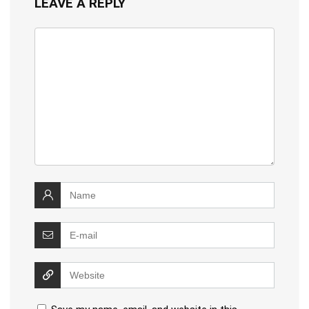
LEAVE A REPLY